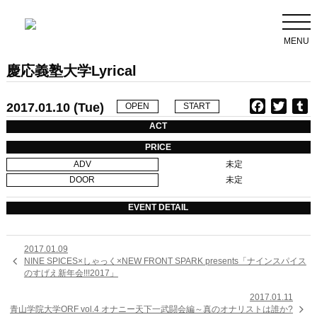
MENU
慶応義塾大学Lyrical
2017.01.10 (Tue)
F
T
T
OPEN
START
a
w
u
ACT
c
i
PRICE
e
t
b
ADV
未定
b
t
l
DOOR
未定
o
e
r
o
r
EVENT DETAIL
k
2017.01.09

NINE SPICES×しゃっく×NEW FRONT SPARK presents「ナインスパイス
のすげえ新年会!!!2017」
2017.01.11

青山学院大学ORF vol.4 オナニー天下一武闘会編～真のオナリストは誰か?