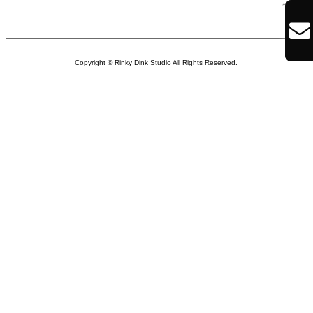
～

Copyright © Rinky Dink Studio All Rights Reserved.