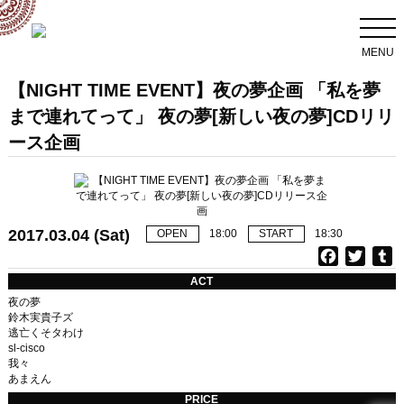
MENU
【NIGHT TIME EVENT】夜の夢企画 「私を夢
まで連れてって」 夜の夢[新しい夜の夢]CDリリ
ース企画
2017.03.04 (Sat)
OPEN
18:00
START
18:30
F
T
T
a
w
u
ACT
c
i
夜の夢
e
t
b
鈴木実貴子ズ
逃亡くそタわけ
b
t
l
sl-cisco
o
e
r
我々
o
r
あまえん
k
PRICE