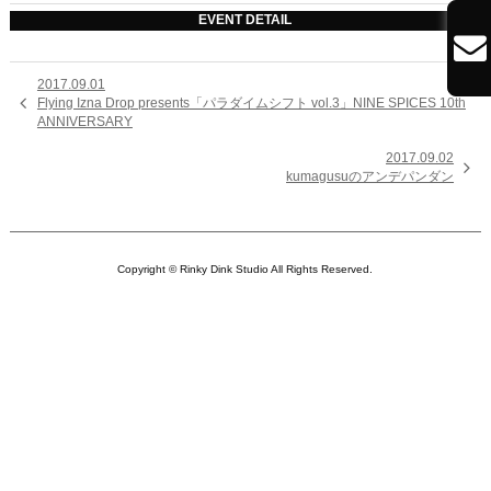
EVENT DETAIL

2017.09.01

Flying Izna Drop presents「パラダイムシフト vol.3」NINE SPICES 10th
ANNIVERSARY
2017.09.02

kumagusuのアンデパンダン
Copyright © Rinky Dink Studio All Rights Reserved.