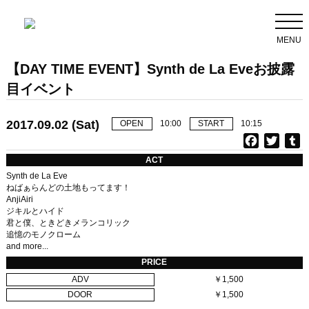
MENU
【DAY TIME EVENT】Synth de La Eveお披露
目イベント
2017.09.02 (Sat)
OPEN
10:00
START
10:15
F
T
T
a
w
u
ACT
c
i
Synth de La Eve
e
t
b
ねばぁらんどの土地もってます！
AnjiAiri
b
t
l
ジキルとハイド
o
e
r
君と僕、ときどきメランコリック
o
r
追憶のモノクローム
k
and more...
PRICE
ADV
￥1,500
DOOR
￥1,500