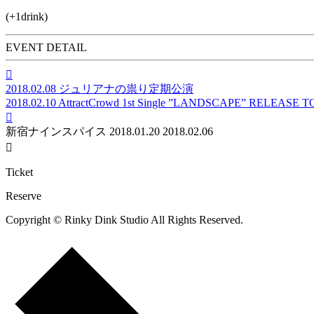
(+1drink)
EVENT DETAIL

2018.02.08
ジュリアナの祟り定期公演
2018.02.10
AttractCrowd 1st Single ”LANDSCAPE” RELEASE 

新宿ナインスパイス
2018.01.20
2018.02.06

Ticket
Reserve
Copyright © Rinky Dink Studio All Rights Reserved.