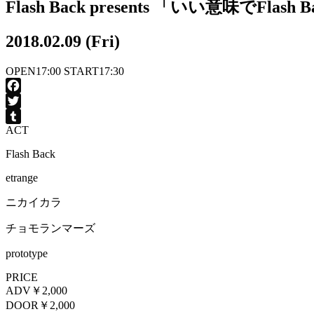
Flash Back presents 「いい意味でFlash 
2018.02.09 (Fri)
OPEN
17:00
START
17:30
Facebook
Twitter
ACT
Tumblr
Flash Back
etrange
ニカイカラ
チョモランマーズ
prototype
PRICE
ADV
￥2,000
DOOR
￥2,000