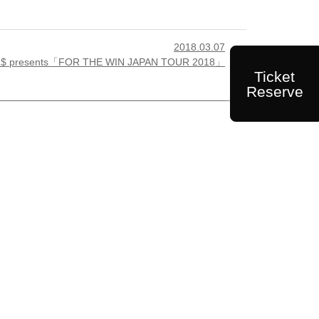
2018.03.07

L$ presents「FOR THE WIN JAPAN TOUR 2018」
Ticket
Reserve