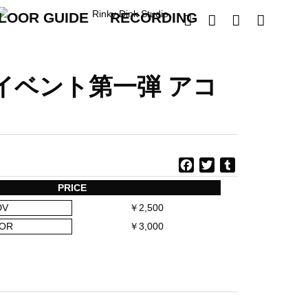
LOOR GUIDE
RECORDING




イベント第一弾 アコ
F
T
T
a
w
u
PRICE
c
i
m
DV
￥2,500
e
t
b
b
t
l
OR
￥3,000
o
e
r
o
r
k