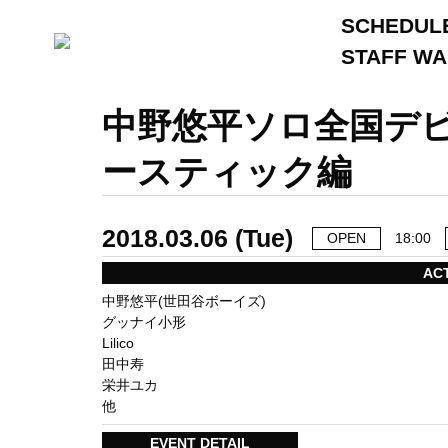
SCHEDUL
STAFF W
中野悠平ソロ全国デ
ースティック編
2018.03.06 (Tue)
OPEN
18:00
AC
中野悠平(世田谷ボーイズ)
グッナイ小形
Lilico
田中寿
栄井ユカ
他
EVENT DETAIL