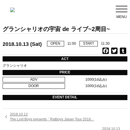
MENU
グランシャリオの宇宙 de ライブ~2周目~
2018.10.13 (Sat)
OPEN
11:00
START
11:30
F
T
T
a
w
u
ACT
c
i
グランシャリオ
e
t
b
PRICE
b
t
l
ADV
1000(1d込み)
o
e
r
DOOR
1000(1d込み)
o
r
k
EVENT DETAIL
2018.10.12

The Lost Boys presents「Ratboys Japan Tour 2018」
2018.10.13