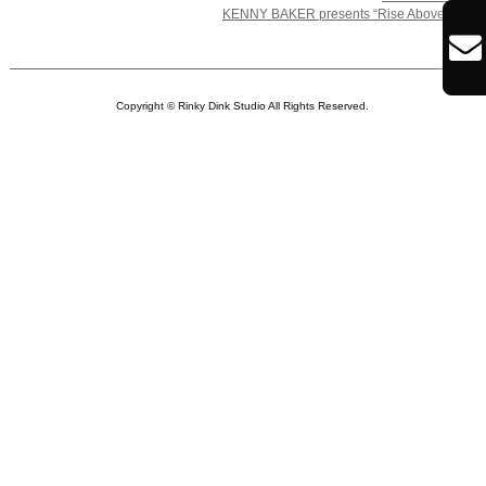

KENNY BAKER presents “Rise Above”

Copyright © Rinky Dink Studio All Rights Reserved.