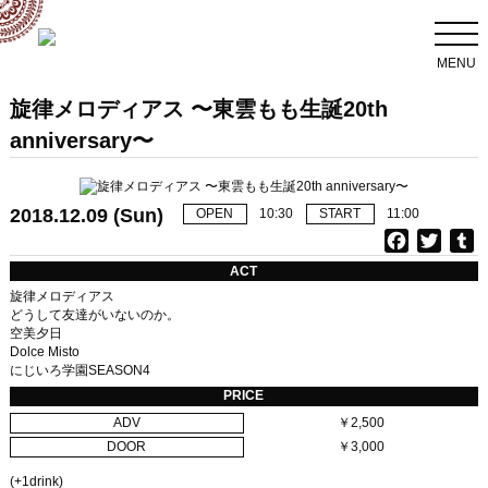
MENU
旋律メロディアス 〜東雲もも生誕20th
anniversary〜
2018.12.09 (Sun)
OPEN
10:30
START
11:00
F
T
T
a
w
u
ACT
c
i
旋律メロディアス
e
t
b
どうして友達がいないのか。
空美夕日
b
t
l
Dolce Misto
o
e
r
にじいろ学園SEASON4
o
r
PRICE
k
ADV
￥2,500
DOOR
￥3,000
(+1drink)