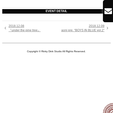

EVENT DETAIL
2018.12.08
2018.12.09


『under the pine tree』
aoni pre. “BOYS IN BLUE vol.2”
Copyright © Rinky Dink Studio All Rights Reserved.