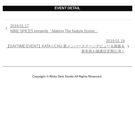
EVENT DETAIL
2019.01.17

NINE SPICES presents「Making The Nature Scene」
2019.01.19

【DAYTIME EVENT】KATA☆CHU 新メンバーステージデビュー＆新曲＆
新衣装お披露目定期公演！
Copyright © Rinky Dink Studio All Rights Reserved.