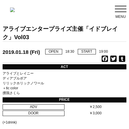
MENU
アライブエンタープライズ主催「イドブレイ
ク」Vol03
2019.01.18 (Fri)
OPEN
18:30
START
19:00
F
T
T
a
w
u
ACT
c
i
アライブとレイニー
e
t
b
ディアブルボア
リリックホリックノワール
b
t
l
＋tic color
o
e
r
撲我さくら
o
r
PRICE
k
ADV
￥2,500
DOOR
￥3,000
(+1drink)