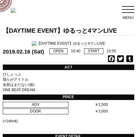
MENU
【DAYTIME EVENT】ゆるっと4マンLIVE
2019.02.16 (Sat)
OPEN
10:40
START
10:55
F
T
T
a
w
u
ACT
c
i
びしょっぷ
e
t
b
我らがアイドル
名前はまだない(仮)
b
t
l
ONE BEAT DREAM
o
e
r
PRICE
o
r
ADV
￥2,500
k
DOOR
￥3,000
(+1drink)
EVENT DETAIL