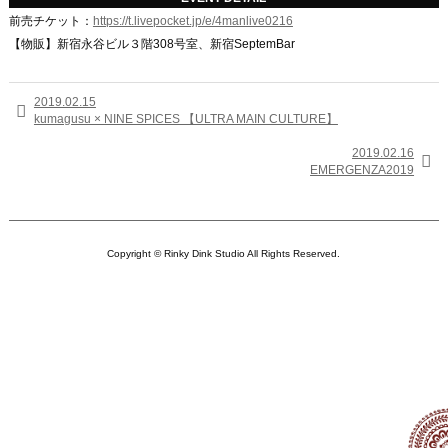
前売チケット：
https://t.livepocket.jp/e/4manlive0216
【物販】新宿永谷ビル３階308号室、新宿SeptemBar
2019.02.15

kumagusu × NINE SPICES 【ULTRA MAIN CULTURE】
2019.02.16

EMERGENZA2019
Copyright © Rinky Dink Studio All Rights Reserved.