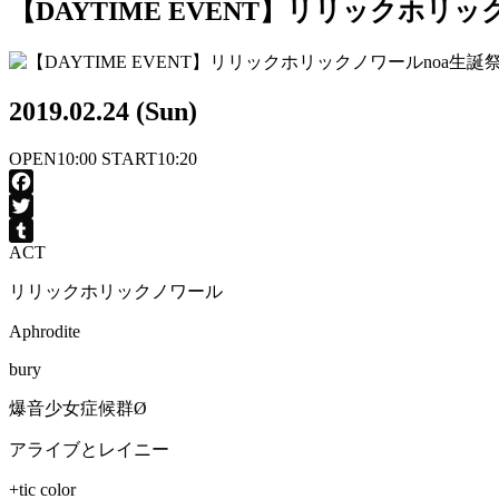
【DAYTIME EVENT】リリックホリッ
2019.02.24 (Sun)
OPEN
10:00
START
10:20
Facebook
Twitter
ACT
Tumblr
リリックホリックノワール
Aphrodite
bury
爆音少女症候群Ø
アライブとレイニー
+tic color