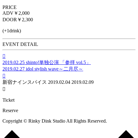
PRICE
ADV
￥2,000
DOOR
￥2,300
(+1drink)
EVENT DETAIL

2019.02.25
shinto!単独公演 「参拝 vol.5」
2019.02.27
idol stylish wave～二月尽～

新宿ナインスパイス
2019.02.04
2019.02.09

Ticket
Reserve
Copyright © Rinky Dink Studio All Rights Reserved.