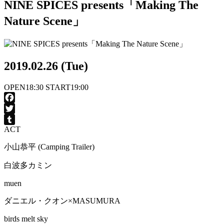
NINE SPICES presents「Making The
Nature Scene」
2019.02.26 (Tue)
OPEN
18:30
START
19:00
Facebook
Twitter
ACT
Tumblr
小山恭平 (Camping Trailer)
白波多カミン
muen
ダニエル・クオン×MASUMURA
birds melt sky