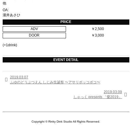
他
OA:
瀧井あさひ
PRICE
ADV
￥2,500
DOOR
￥3,000
(+1drink)
EVENT DETAIL
2019.03.07

ふゆのどうぶつえん しじみ生誕祭 〜アサリボッコボコ〜
2019.03.09

しゃっく presents 「愛2019」
Copyright © Rinky Dink Studio All Rights Reserved.