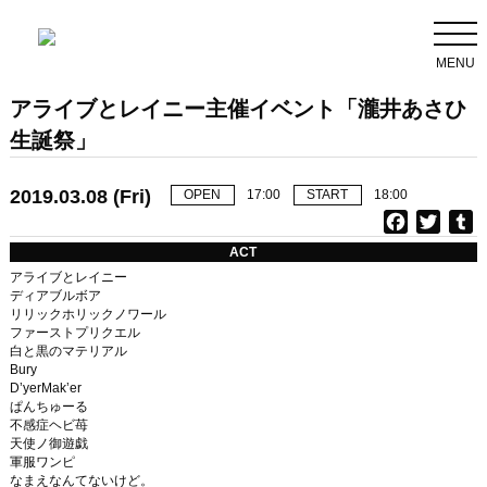
MENU
アライブとレイニー主催イベント「瀧井あさひ
生誕祭」
2019.03.08 (Fri)
OPEN
17:00
START
18:00
F
T
T
a
w
u
ACT
c
i
アライブとレイニー
e
t
b
ディアブルボア
リリックホリックノワール
b
t
l
ファーストプリクエル
o
e
r
白と黒のマテリアル
o
r
Bury
k
D’yerMak’er
ぱんちゅーる
不感症ヘビ苺
天使ノ御遊戯
軍服ワンピ
なまえなんてないけど。