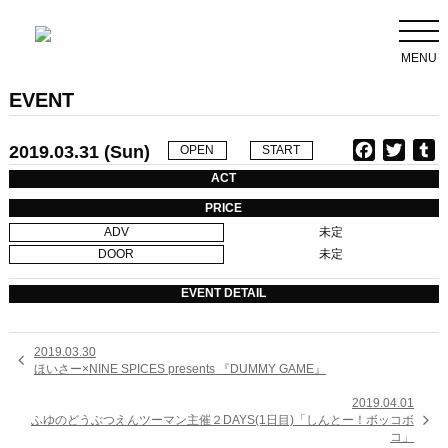
MENU
EVENT
2019.03.31 (Sun)
F
T
T
OPEN
START
a
w
u
ACT
c
i
PRICE
e
t
b
ADV
未定
b
t
l
DOOR
未定
o
e
r
o
r
EVENT DETAIL
k
2019.03.30

ほいさー×NINE SPICES presents 『DUMMY GAME』
2019.04.01

ふゆのどうぶつえんツーマン主催２DAYS(1日目)「しんとー！ボッコボ
コ」