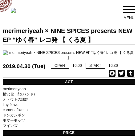
MENU
merimeriyeah × NINE SPICES presents NEW
EP “ゆく春” レコ発 【 くる夏 】
2019.04.30 (Tue)
OPEN
16:00
START
16:30
F
T
T
a
w
u
ACT
c
i
merimeriyeah
e
t
b
横沢俊一郎(バンド)
オトウトの課題
b
t
l
tiny flower
o
e
r
corner of kanto
o
r
ドンガンボン
k
モマーモッツ
マインズ
PRICE