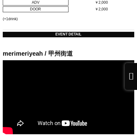
ADV
￥2,000
DOOR
￥2,000
(+1drink)
EVENT DETAIL
merimeriyeah / 甲州街道
