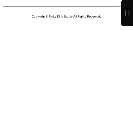

Copyright © Rinky Dink Studio All Rights Reserved.