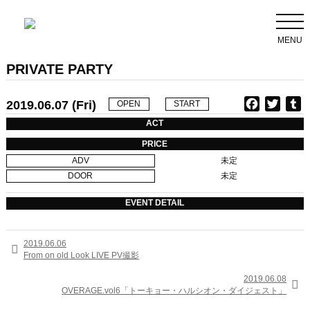
MENU
PRIVATE PARTY
2019.06.07 (Fri)
F
T
T
OPEN
START
a
w
u
ACT
c
i
PRICE
e
t
b
ADV
未定
b
t
l
DOOR
未定
o
e
r
o
r
EVENT DETAIL
k
2019.06.06

From on old Look LIVE PV撮影
2019.06.08

OVERAGE.vol6「トーキョー・ハルシオン・ダイジェスト」