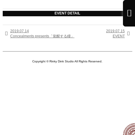

EVENT DETAIL
2019.07.14
2019.07.15


Concealments presents「覚醒する瞳」
EVENT
Copyright © Rinky Dink Studio All Rights Reserved.