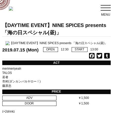
MENU
【DAYTIME EVENT】NINE SPICES presents
「海の日スペシャル(昼)」
2019.07.15 (Mon)
OPEN
12:30
START
13:00
F
T
T
a
w
u
ACT
c
i
merimeriyeah
e
t
b
TALOS
若者
b
t
l
市村(ダンカンバカヤロー！)
o
e
r
藤原忠
o
r
PRICE
k
ADV
￥1,500
DOOR
￥1,500
(+2drink)