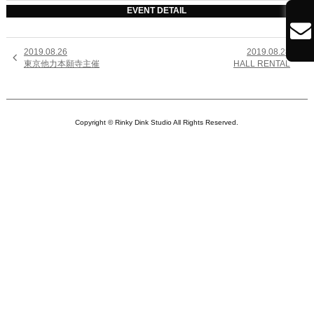
EVENT DETAIL

2019.08.26
2019.08.28


東京他力本願寺主催
HALL RENTAL
Copyright © Rinky Dink Studio All Rights Reserved.