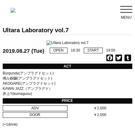
MENU
Ultara Laboratory vol.7
2019.08.27 (Tue)
OPEN
18:30
START
19:00
F
T
T
a
w
u
ACT
c
i
Burgundy(アンプラグドセット)
e
t
b
鳴ル銅鑼(アンプラグドセット)
AKOGARE(アンプラグドセット)
b
t
l
KAWAI JAZZ（アンプラグド）
o
e
r
井上Y(kumagusu)
o
r
PRICE
k
ADV
￥2,000
DOOR
￥2,000
(+1drink)