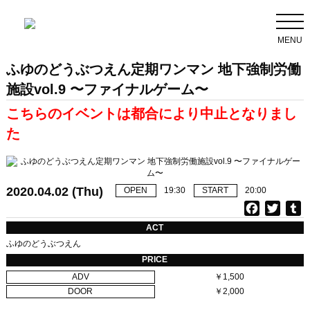
MENU
ふゆのどうぶつえん定期ワンマン 地下強制労働
施設vol.9 〜ファイナルゲーム〜
こちらのイベントは都合により中止となりまし
た
2020.04.02 (Thu)
OPEN
19:30
START
20:00
F
T
T
a
w
u
ACT
c
i
ふゆのどうぶつえん
e
t
b
PRICE
b
t
l
ADV
￥1,500
o
e
r
DOOR
￥2,000
o
r