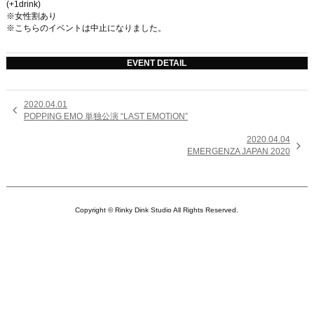
k
(+1drink)
※女性割あり
※こちらのイベントは中止になりました。
EVENT DETAIL
2020.04.01

POPPING EMO 単独公演 “LAST EMOTiON”
2020.04.04

EMERGENZA JAPAN 2020
Copyright © Rinky Dink Studio All Rights Reserved.