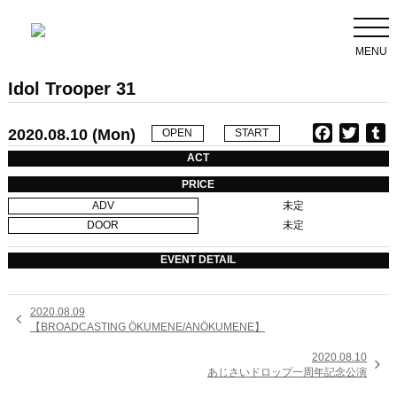
MENU
Idol Trooper 31
2020.08.10 (Mon)
F
T
T
OPEN
START
a
w
u
ACT
c
i
PRICE
e
t
b
ADV
未定
b
t
l
DOOR
未定
o
e
r
o
r
EVENT DETAIL
k
2020.08.09

【BROADCASTING ÖKUMENE/ANÖKUMENE】
2020.08.10

あじさいドロップ一周年記念公演