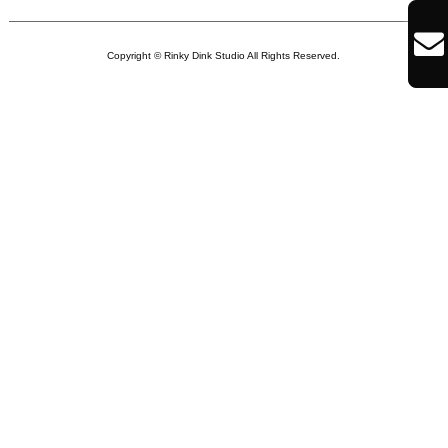

Copyright © Rinky Dink Studio All Rights Reserved.