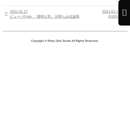

2021.01.17
2021.01.19


ピューパ!! pre. 「透明な羽」 詩芽らみ生誕祭
EVENT
Copyright © Rinky Dink Studio All Rights Reserved.