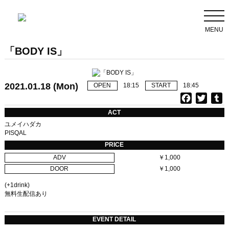
MENU
「BODY IS」
2021.01.18 (Mon)
OPEN
18:15
START
18:45
F
T
T
a
w
u
ACT
c
i
ユメイハダカ
e
t
b
PISQAL
b
t
l
PRICE
o
e
r
ADV
￥1,000
o
r
DOOR
￥1,000
k
(+1drink)
無料生配信あり
EVENT DETAIL