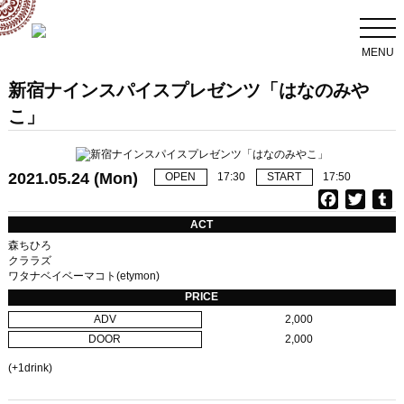
MENU
新宿ナインスパイスプレゼンツ「はなのみや
こ」
2021.05.24 (Mon)
OPEN
17:30
START
17:50
F
T
T
a
w
u
ACT
c
i
森ちひろ
e
t
b
クララズ
ワタナベイベーマコト(etymon)
b
t
l
o
e
r
PRICE
o
r
ADV
2,000
k
DOOR
2,000
(+1drink)