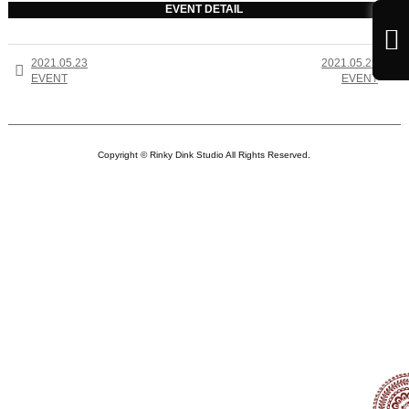
EVENT DETAIL

2021.05.23
2021.05.25


EVENT
EVENT
Copyright © Rinky Dink Studio All Rights Reserved.