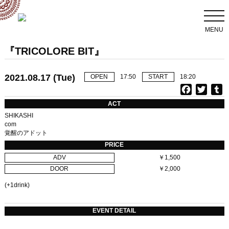
MENU
『TRICOLORE BIT』
2021.08.17 (Tue)
OPEN
17:50
START
18:20
F
T
T
a
w
u
ACT
c
i
SHIKASHI
e
t
b
com
覚醒のアドット
b
t
l
o
e
r
PRICE
o
r
ADV
￥1,500
k
DOOR
￥2,000
(+1drink)
EVENT DETAIL