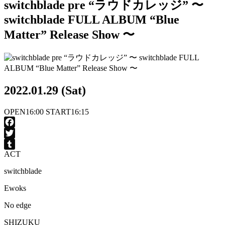
switchblade pre “ラウドカレッジ” 〜
switchblade FULL ALBUM “Blue
Matter” Release Show 〜
2022.01.29 (Sat)
OPEN
16:00
START
16:15
Facebook
Twitter
ACT
Tumblr
switchblade
Ewoks
No edge
SHIZUKU