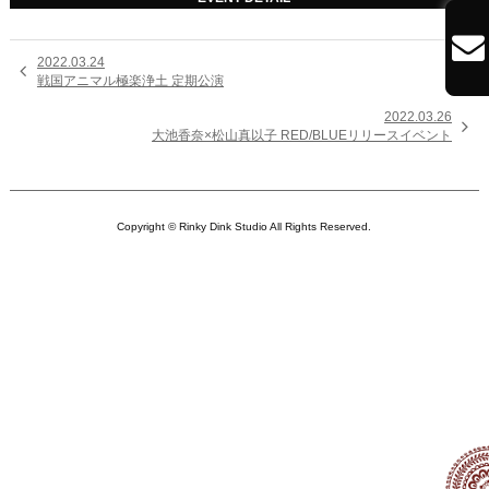

2022.03.24

戦国アニマル極楽浄土 定期公演
2022.03.26

大池香奈×松山真以子 RED/BLUEリリースイベント
Copyright © Rinky Dink Studio All Rights Reserved.