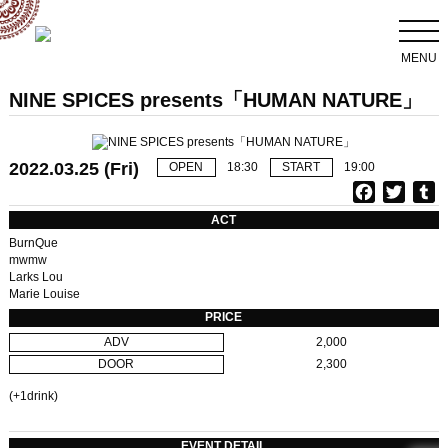
MENU
NINE SPICES presents「HUMAN NATURE」
2022.03.25 (Fri)
OPEN
18:30
START
19:00
F
T
T
a
w
u
ACT
c
i
BurnQue
e
t
b
mwmw
Larks Lou
b
t
l
Marie Louise
o
e
r
PRICE
o
r
ADV
2,000
k
DOOR
2,300
(+1drink)
EVENT DETAIL