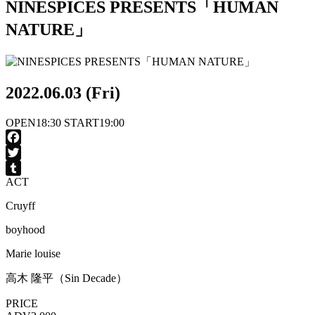
NINESPICES PRESENTS「HUMAN
NATURE」
2022.06.03 (Fri)
OPEN
18:30
START
19:00
Facebook
Twitter
ACT
Tumblr
Cruyff
boyhood
Marie louise
高木 隆平（Sin Decade）
PRICE