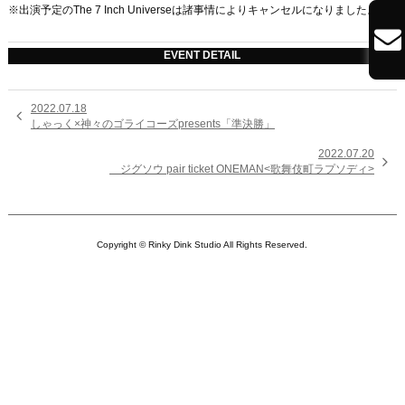
※出演予定のThe 7 Inch Universeは諸事情によりキャンセルになりました。

EVENT DETAIL
2022.07.18

しゃっく×神々のゴライコーズpresents「準決勝」
2022.07.20

ジグソウ pair ticket ONEMAN<歌舞伎町ラプソディ>
Copyright © Rinky Dink Studio All Rights Reserved.