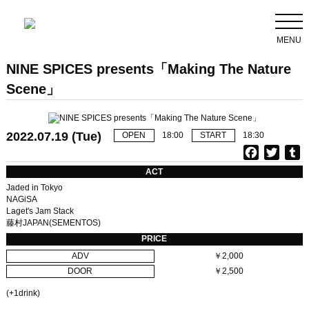
MENU
NINE SPICES presents「Making The Nature
Scene」
2022.07.19 (Tue)
OPEN
18:00
START
18:30
F
T
T
a
w
u
ACT
c
i
Jaded in Tokyo
e
t
b
NAGiSA
Laget's Jam Stack
b
t
l
藤村JAPAN(SEMENTOS)
o
e
r
PRICE
o
r
ADV
￥2,000
k
DOOR
￥2,500
(+1drink)