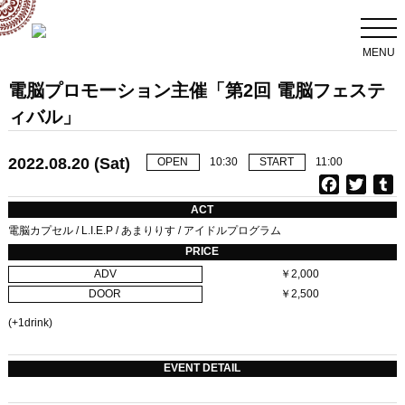
MENU
電脳プロモーション主催「第2回 電脳フェステ
ィバル」
2022.08.20 (Sat)
OPEN
10:30
START
11:00
F
T
T
a
w
u
ACT
c
i
電脳カプセル / L.I.E.P / あまりりす / アイドルプログラム
e
t
b
PRICE
b
t
l
ADV
￥2,000
o
e
r
DOOR
￥2,500
o
r
k
(+1drink)
EVENT DETAIL