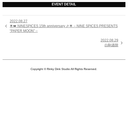
EVENT DETAIL
2022.08.27

🌟👑 NINESPICES 15th anniversary 🎉🌟 – NINE SPICES PRESENTS
“PAPER MOON” –
2022.08.29

白駒過隙
Copyright © Rinky Dink Studio All Rights Reserved.