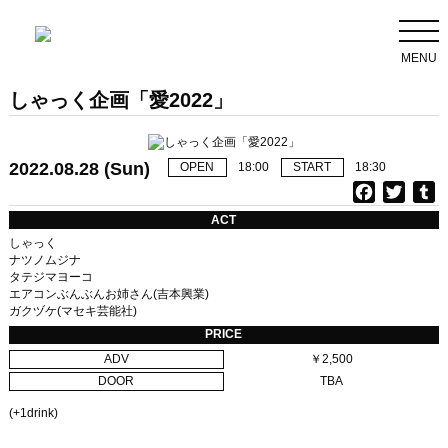
MENU
しゃっく企画「愛2022」
2022.08.28 (Sun)
OPEN
18:00
START
18:30
F
T
T
a
w
u
ACT
c
i
しゃっく
e
t
b
ナツノムジナ
タテジマヨーコ
b
t
l
エアコンぶんぶんお姉さん(吉本興業)
o
e
r
ガクヅケ(マセキ芸能社)
o
r
PRICE
k
ADV
￥2,500
DOOR
TBA
(+1drink)