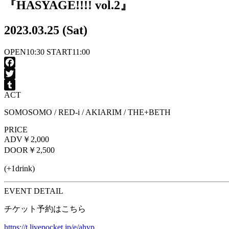
『HASYAGE!!!! vol.2』
2023.03.25 (Sat)
OPEN
10:30
START
11:00
Facebook
Twitter
ACT
Tumblr
SOMOSOMO / RED-i / AKIARIM / THE+BETH
PRICE
ADV
￥2,000
DOOR
￥2,500
(+1drink)
EVENT DETAIL
チケット予約はこちら
https://t.livepocket.jp/e/ahvp_