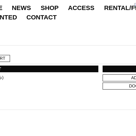
E
NEWS
SHOP
ACCESS
RENTAL/F
ANTED
CONTACT
RT
T
み)
A
DO