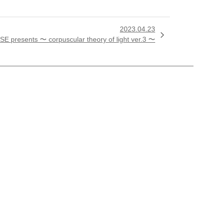
2023.04.23

E presents 〜 corpuscular theory of light ver.3 〜