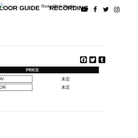
LOOR GUIDE
RECORDING




F
T
T
a
w
u
PRICE
c
i
m
DV
未定
e
t
b
b
t
l
OR
未定
o
e
r
o
r
k