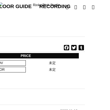
LOOR GUIDE
RECORDING




F
T
T
a
w
u
PRICE
c
i
m
DV
未定
e
t
b
b
t
l
OR
未定
o
e
r
o
r
k