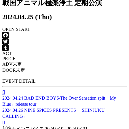
戦国アニマル極楽浄土 定期公演
2024.04.25 (Thu)
OPEN
START
Facebook
Twitter
ACT
Tumblr
PRICE
ADV
未定
DOOR
未定
EVENT DETAIL

2024.04.24
BAD END BOYS/The Over Sensation split「My
Blue」release tour
2024.04.26
NINE SPICES PRESENTS 「SHINJUKU
CALLING」

新宿ナインスパイス
2024.03.02
2024.03.31