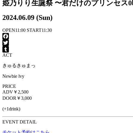
姫乃りり生誕祭 〜君だけのプリンセス
2024.06.09 (Sun)
OPEN
11:00
START
11:30
Facebook
Twitter
ACT
Tumblr
きゅるきゅまっ
Newbie lvy
PRICE
ADV
￥2,500
DOOR
￥3,000
(+1drink)
EVENT DETAIL
チケット予約はこちら