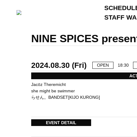
SCHEDUL
STAFF W
NINE SPICES prese
2024.08.30 (Fri)
OPEN
18:30
AC
Jacōz Theremicht
she might be swimmer
らせん。BANDSET[KIJO KURONG]
EVENT DETAIL