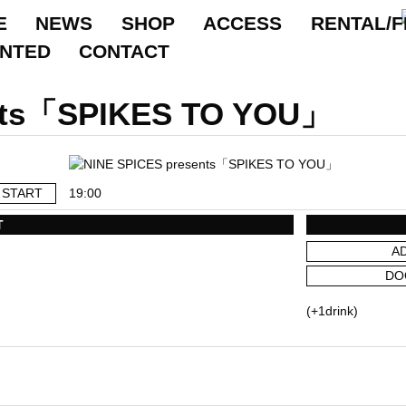
E
NEWS
SHOP
ACCESS
RENTAL/F
ANTED
CONTACT
nts「SPIKES TO YOU」
START
19:00
T
A
DO
(+1drink)