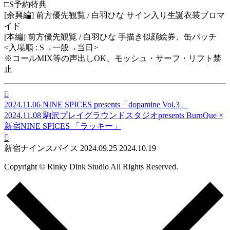
□S予約特典
[余興編] 前方優先観覧 / 白羽ひな サイン入り生誕衣装ブロマ
イド
[本編] 前方優先観覧 / 白羽ひな 手描き似顔絵券、缶バッチ
<入場順 : S→一般→当日>
※コールMIX等の声出しOK、モッシュ・サーフ・リフト禁
止

2024.11.06
NINE SPICES presents「dopamine Vol.3」
2024.11.08
駒沢プレイグラウンドスタジオpresents BurnQue ×
新宿NINE SPICES 「ラッキー」

新宿ナインスパイス
2024.09.25
2024.10.19
Copyright © Rinky Dink Studio All Rights Reserved.