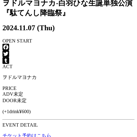
ヲドルマヨナカ-白羽ひな生誕単独公演
『駄てんし降臨祭』
2024.11.07 (Thu)
OPEN
START
Facebook
Twitter
ACT
Tumblr
ヲドルマヨナカ
PRICE
ADV
未定
DOOR
未定
(+1drink¥600)
EVENT DETAIL
チケット予約はこちら