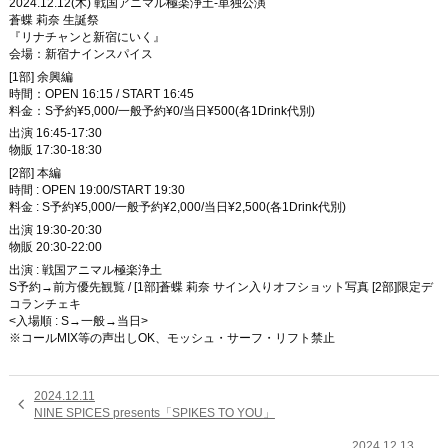
2024.12.12(木) 戦国アニマル極楽浄土-単独公演
蒼蝶 莉奈 生誕祭
『リナチャンと新宿にいく』
会場：新宿ナインスパイス
[1部] 余興編
時間：OPEN 16:15 / START 16:45
料金：S予約¥5,000/一般予約¥0/当日¥500(各1Drink代別)
出演 16:45-17:30
物販 17:30-18:30
[2部] 本編
時間 : OPEN 19:00/START 19:30
料金 : S予約¥5,000/一般予約¥2,000/当日¥2,500(各1Drink代別)
出演 19:30-20:30
物販 20:30-22:00
出演 : 戦国アニマル極楽浄土
S予約→前方優先観覧 / [1部]蒼蝶 莉奈 サイン入りオフショット写真 [2部]限定デ
コランチェキ
<入場順 : S→一般→当日>
※コールMIX等の声出しOK、モッシュ・サーフ・リフト禁止
2024.12.11

NINE SPICES presents「SPIKES TO YOU」
2024.12.13