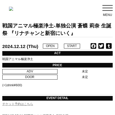
MENU
戦国アニマル極楽浄土-単独公演 蒼蝶 莉奈 生誕
祭 『リナチャンと新宿にいく』
2024.12.12 (Thu)
F
T
T
OPEN
START
a
w
u
ACT
c
i
戦国アニマル極楽浄土
e
t
b
PRICE
b
t
l
ADV
未定
o
e
r
DOOR
未定
o
r
k
(+1drink¥600)
EVENT DETAIL
チケット予約はこちら