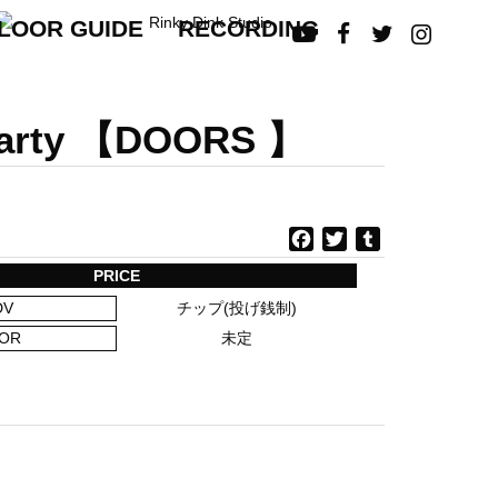
LOOR GUIDE
RECORDING




arty 【DOORS 】
F
T
T
a
w
u
PRICE
c
i
m
DV
チップ(投げ銭制)
e
t
b
b
t
l
OR
未定
o
e
r
o
r
k