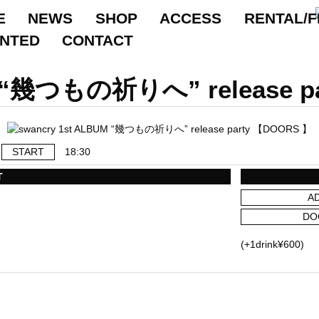
E
NEWS
SHOP
ACCESS
RENTAL/F
ANTED
CONTACT
M “幾つもの祈りへ” release p
START
18:30
T
A
DO
(+1drink¥600)