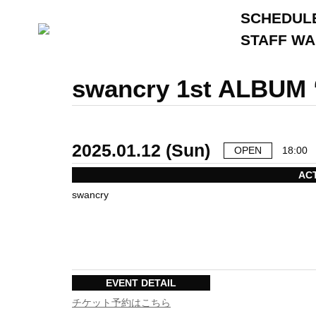
SCHEDUL
STAFF W
swancry 1st ALBU
2025.01.12 (Sun)
OPEN
18:00
AC
swancry
EVENT DETAIL
チケット予約はこちら