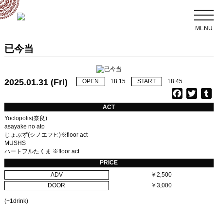
MENU
已今当
2025.01.31 (Fri)
OPEN
18:15
START
18:45
F
T
T
a
w
u
ACT
c
i
Yoctopolis(奈良)
e
t
b
asayake no ato
じょぶず(シノエフヒ)※floor act
b
t
l
MUSHS
o
e
r
ハートフルたくま ※floor act
o
r
PRICE
k
ADV
￥2,500
DOOR
￥3,000
(+1drink)