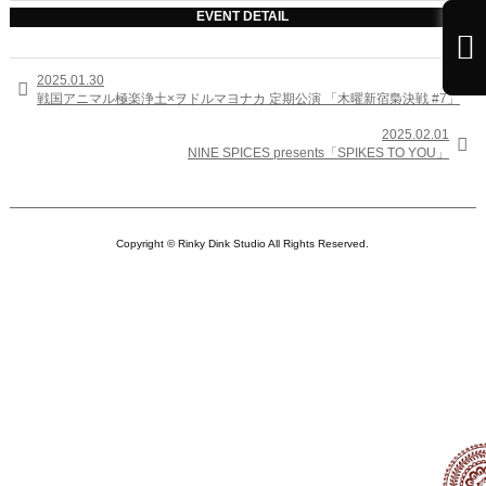
EVENT DETAIL

2025.01.30

戦国アニマル極楽浄土×ヲドルマヨナカ 定期公演 「木曜新宿梟決戦 #7」
2025.02.01

NINE SPICES presents「SPIKES TO YOU」
Copyright © Rinky Dink Studio All Rights Reserved.