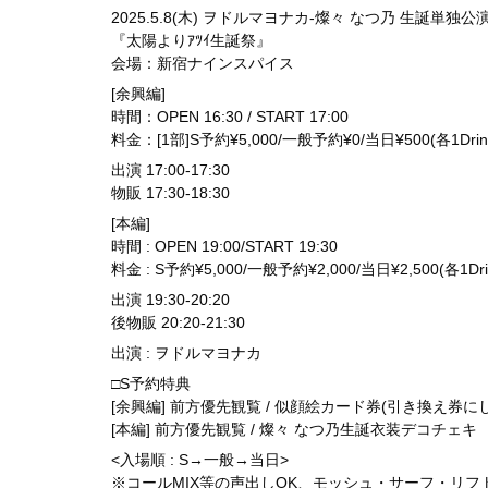
2025.5.8(木) ヲドルマヨナカ-燦々 なつ乃 生誕単独公
『太陽よりｱﾂｲ生誕祭』
会場：新宿ナインスパイス
[余興編]
時間：OPEN 16:30 / START 17:00
料金：[1部]S予約¥5,000/一般予約¥0/当日¥500(各1Dri
出演 17:00-17:30
物販 17:30-18:30
[本編]
時間 : OPEN 19:00/START 19:30
料金 : S予約¥5,000/一般予約¥2,000/当日¥2,500(各1Dr
出演 19:30-20:20
後物販 20:20-21:30
出演 : ヲドルマヨナカ
□S予約特典
[余興編] 前方優先観覧 / 似顔絵カード券(引き換え券に
[本編] 前方優先観覧 / 燦々 なつ乃生誕衣装デコチェキ
<入場順 : S→一般→当日>
※コールMIX等の声出しOK、モッシュ・サーフ・リフ