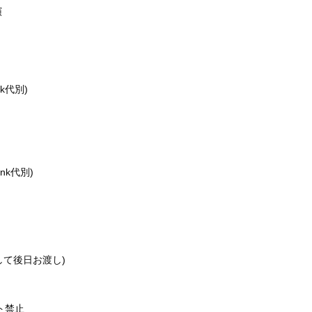
演
nk代別)
ink代別)
して後日お渡し)
ト禁止