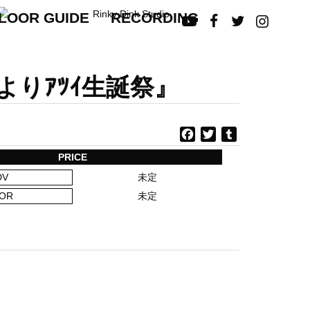
LOOR GUIDE
RECORDING




よりｱﾂｲ生誕祭』
F
T
T
a
w
u
PRICE
c
i
m
DV
未定
e
t
b
b
t
l
OR
未定
o
e
r
o
r
k