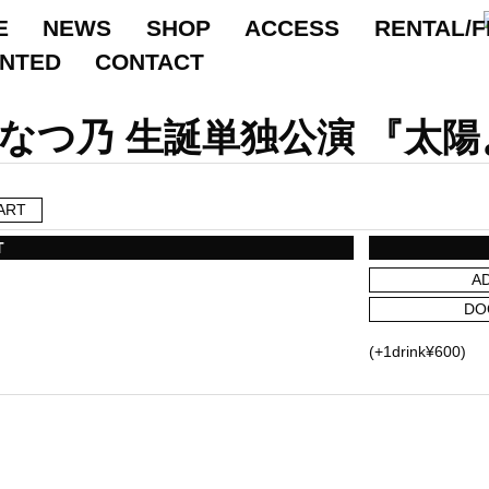
E
NEWS
SHOP
ACCESS
RENTAL/F
ANTED
CONTACT
なつ乃 生誕単独公演 『太陽
ART
T
A
DO
(+1drink¥600)