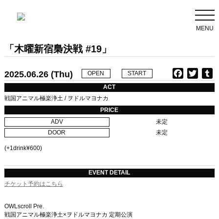
MENU
「木曜新宿梟決戦 #19」
2025.06.26 (Thu)
F
T
T
OPEN
START
a
w
u
ACT
c
i
戦国アニマル極楽浄土 / ヲドルマヨナカ
e
t
b
PRICE
b
t
l
ADV
未定
o
e
r
DOOR
未定
o
r
k
(+1drink¥600)
EVENT DETAIL
チケット予約はこちら
OWLscroll Pre.
戦国アニマル極楽浄土×ヲドルマヨナカ 定期公演