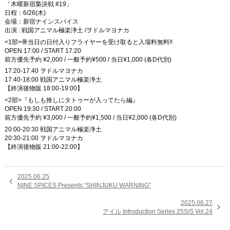
「木曜新宿梟決戦 #19」
日程：6/26(木)
会場：新宿ナインスパイス
出演 : 戦国アニマル極楽浄土 /ヲドルマヨナカ
<1部>🉐当日の日付入りフライヤーを受け取ると入場料無料!!
OPEN 17:00 / START 17:20
前方優先予約 ¥2,000 / 一般予約¥500 / 当日¥1,000 (各D代別)
17:20-17:40 ヲドルマヨナカ
17:40-18:00 戦国アニマル極楽浄土
【終演後物販 18:00-19:00】
<2部>『もしも推しにタトゥーが入ってたら編』
OPEN 19:30 / START 20:00
前方優先予約 ¥3,000 / 一般予約¥1,500 / 当日¥2,000 (各D代別)
20:00-20:30 戦国アニマル極楽浄土
20:30-21:00 ヲドルマヨナカ
【終演後物販 21:00-22:00】
2025.06.25

NINE SPICES Presents “SHINJUKU WARNING”
2025.06.27

アイル Introduction Series 25S/S Vol.24