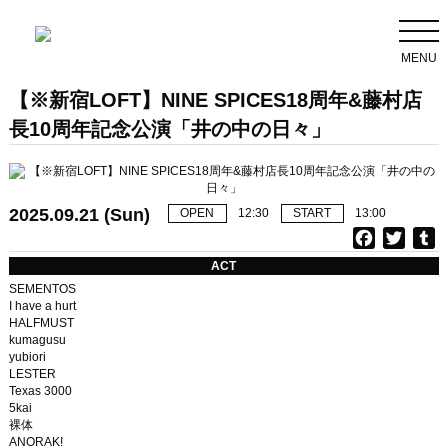
MENU
【※新宿LOFT】NINE SPICES18周年&藤村店
長10周年記念公演「井の中の日々」
2025.09.21 (Sun)
OPEN
12:30
START
13:00
F
T
T
a
w
u
ACT
c
i
SEMENTOS
e
t
b
I have a hurt
HALFMUST
b
t
l
kumagusu
o
e
r
yubiori
o
r
LESTER
k
Texas 3000
5kai
裸体
ANORAK!