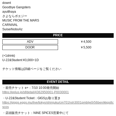
downt
Goodbye Gangsters
ayutthaya
さよならポエジー
MUSIC FROM THE MARS
CARNIVAL
SuiseiNoboAz
PRICE
ADV
￥4,500
DOOR
￥5,500
(+1drink)
U-22&Student ¥3,000+1D
チケット情報は詳細ページをご覧ください
EVENT DETAIL
・前売チケット e+：7/10 10:00発売開始
https://eplus.jp/sf/detail/4362950001-P0030001
・U-22&Student Ticket：GIGSお取り置き
https://giggs.eggs.mu/live/tokyo/shinjuku/cm701hsh3001pmblje0r56ben/kkgs8c
scos
・店頭販売チケット：NINE SPICES営業中にて