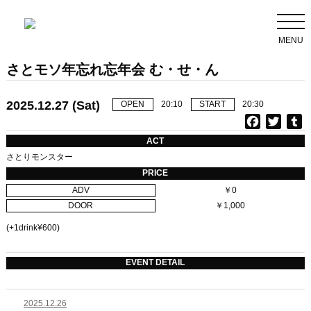
MENU
さとモソ年忘れ忘年会 む・せ・ん
2025.12.27 (Sat)
OPEN
20:10
START
20:30
F
T
T
a
w
u
ACT
c
i
さとりモンスター
e
t
b
PRICE
b
t
l
ADV
￥0
o
e
r
DOOR
￥1,000
o
r
k
(+1drink¥600)
EVENT DETAIL
2025.12.26