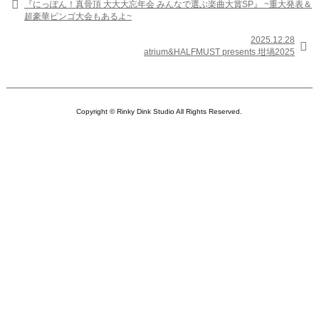

『にっぽん！真骨頂 大大大忘年会 みんなで選ぶ楽曲大賞SP』 ~重大発表＆
超豪華ビンゴ大会もあるよ~
2025.12.28

atrium&HALFMUST presents 坩堝2025
Copyright © Rinky Dink Studio All Rights Reserved.