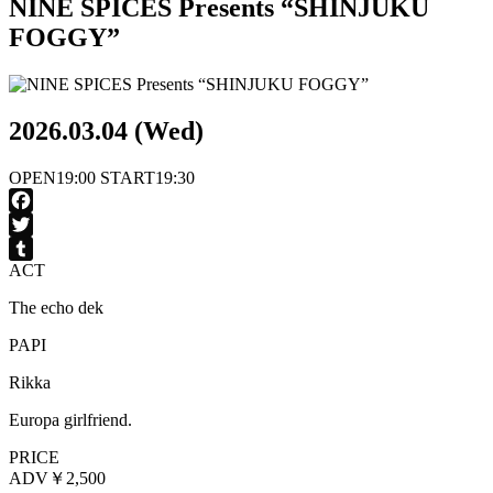
NINE SPICES Presents “SHINJUKU
FOGGY”
2026.03.04 (Wed)
OPEN
19:00
START
19:30
Facebook
Twitter
ACT
Tumblr
The echo dek
PAPI
Rikka
Europa girlfriend.
PRICE
ADV
￥2,500