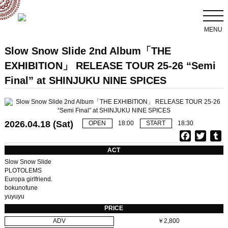
MENU
Slow Snow Slide 2nd Album「THE
EXHIBITION」 RELEASE TOUR 25-26 “Semi
Final” at SHINJUKU NINE SPICES
2026.04.18 (Sat)
OPEN
18:00
START
18:30
F
T
T
a
w
u
ACT
c
i
Slow Snow Slide
e
t
b
PLOTOLEMS
Europa girlfriend.
b
t
l
bokunofune
o
e
r
yuyuyu
o
r
PRICE
k
ADV
￥2,800