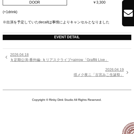
DOOR
￥3,300

(+1drink)
※出演を予定していたdecaltは事情によりキャンセルとなりました
EVENT DETAIL
2026.04.18

♮定期公演-番外編- ♮リアスクライブ×airrow「Graffiti Live」
2026.04.19

揺メク夜ニ「古宮みこ生誕祭」
Copyright © Rinky Dink Studio All Rights Reserved.