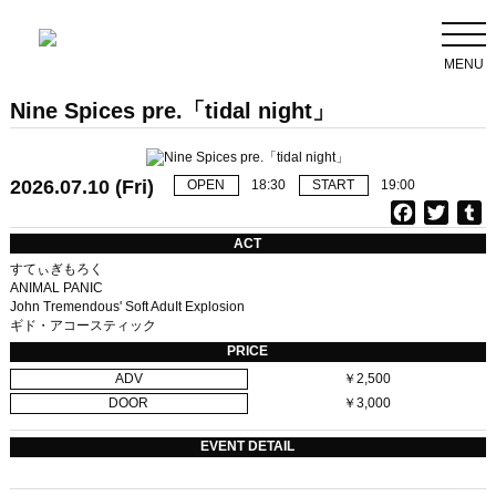
MENU
Nine Spices pre.「tidal night」
2026.07.10 (Fri)
OPEN
18:30
START
19:00
F
T
T
a
w
u
ACT
c
i
すてぃぎもろく
e
t
b
ANIMAL PANIC
John Tremendous' Soft AduIt Explosion
b
t
l
ギド・アコースティック
o
e
r
PRICE
o
r
ADV
￥2,500
k
DOOR
￥3,000
EVENT DETAIL