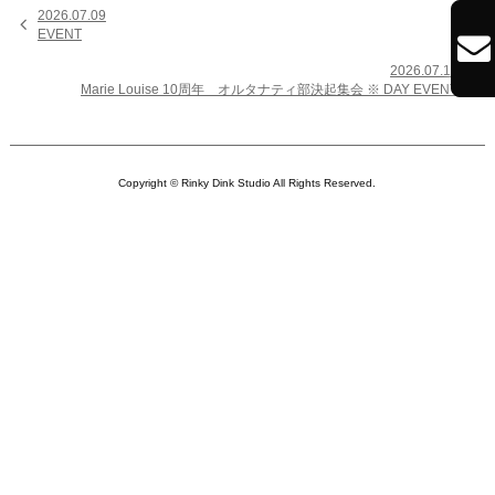
2026.07.09

EVENT

2026.07.11

Marie Louise 10周年 オルタナティ部決起集会 ※ DAY EVENT
Copyright © Rinky Dink Studio All Rights Reserved.