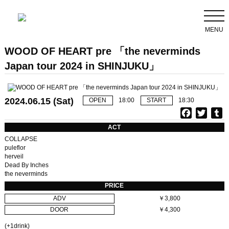
MENU
WOOD OF HEART pre 「the neverminds
Japan tour 2024 in SHINJUKU」
2024.06.15 (Sat)
OPEN
18:00
START
18:30
F
T
T
a
w
u
ACT
c
i
COLLAPSE
e
t
b
puleflor
herveil
b
t
l
Dead By Inches
o
e
r
the neverminds
o
r
PRICE
k
ADV
￥3,800
DOOR
￥4,300
(+1drink)